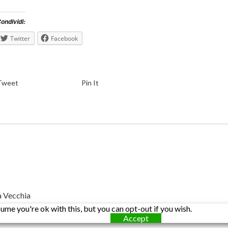
ondividi:
Twitter
Facebook
Tweet
Pin It
a Vecchia
me you're ok with this, but you can opt-out if you wish.
Accept